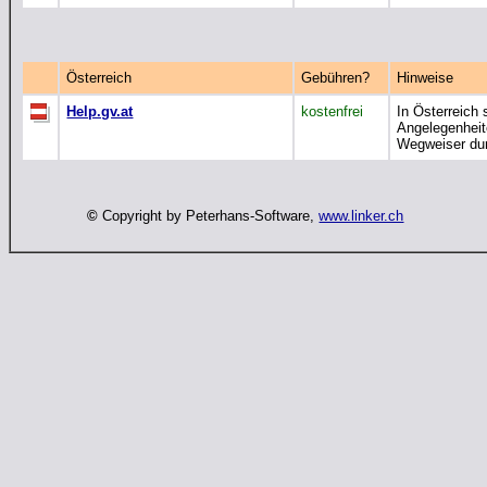
Österreich
Gebühren?
Hinweise
Help.gv.at
kostenfrei
In Österreich 
Angelegenheite
Wegweiser dur
©
Copyright by Peterhans-Software,
www.linker.ch