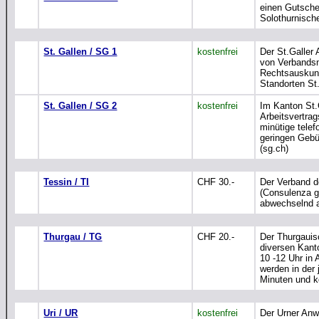
einen Gutsche
Solothurnisch
St. Gallen / SG 1
kostenfrei
Der St.Galler
von Verbandsmi
Rechtsauskunf
Standorten St.
St. Gallen / SG 2
kostenfrei
Im Kanton St.
Arbeitsvertra
minütige telef
geringen Gebüh
(sg.ch)
Tessin / TI
CHF 30.-
Der Verband d
(Consulenza g
abwechselnd a
Thurgau / TG
CHF 20.-
Der Thurgauis
diversen Kant
10 -12 Uhr in
werden in der
Minuten und k
Uri / UR
kostenfrei
Der Urner Anwa