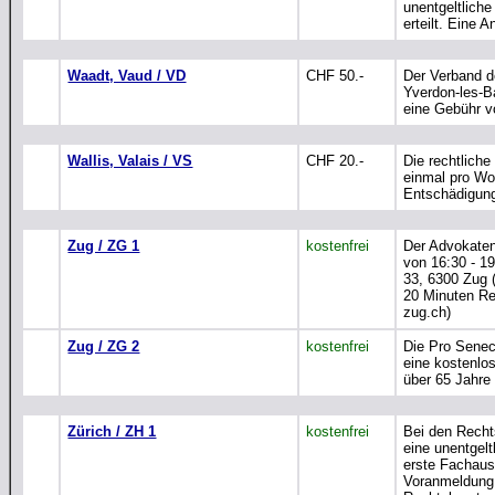
unentgeltliche
erteilt. Eine 
Waadt, Vaud / VD
CHF 50.-
Der Verband d
Yverdon-les-B
eine Gebühr v
Wallis, Valais / VS
CHF 20.-
Die rechtlich
einmal pro Wo
Entschädigung 
Zug / ZG 1
kostenfrei
Der Advokaten
von 16:30 - 1
33, 6300 Zug 
20 Minuten Re
zug.ch)
Zug / ZG 2
kostenfrei
Die Pro Senec
eine kostenlos
über 65 Jahre 
Zürich / ZH 1
kostenfrei
Bei den Recht
eine unentgelt
erste Fachaus
Voranmeldung 