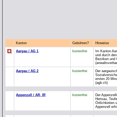
Kanton
Gebühren?
Hinweise
Aargau / AG 1
kostenfrei
Im Kanton Aar
und durch den
Bezirken und 
(anwaltsverba
Aargau / AG 2
kostenfrei
Der aargauisc
Sozialversich
ersten 20 Min
(agb.ch)
Appenzell / AR, IR
kostenfrei
Der Appenzell
Herisau, Teuf
Örtlichkeiten
Appenzell erfr