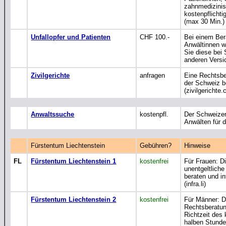
zahnmedizinis
kostenpflichti
(max 30 Min.) 
Unfallopfer und Patienten
CHF 100.-
Bei einem Ber
Anwältinnen w
Sie diese bei
anderen Versi
Zivilgerichte
anfragen
Eine Rechtsbe
der Schweiz b
(zivilgerichte.
Anwaltssuche
kostenpfl.
Der Schweizer
Anwälten für 
Fürstentum Liechtenstein
Gebühren?
Hinweise
FL
Fürstentum Liechtenstein 1
kostenfrei
Für Frauen: Di
unentgeltlich
beraten und i
(infra.li)
Fürstentum Liechtenstein 2
kostenfrei
Für Männer: De
Rechtsberatun
Richtzeit des
halben Stunde