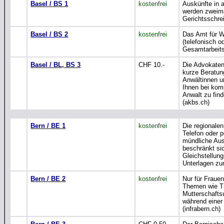
Basel / BS 1
kostenfrei
Auskünfte in a
werden zweima
Gerichtsschreib
Basel / BS 2
kostenfrei
Das Amt für W
(telefonisch 
Gesamtarbeits
Basel / BL, BS 3
CHF 10.-
Die Advokaten
kurze Beratun
Anwältinnen u
Ihnen bei komp
Anwalt zu fin
(akbs.ch)
Bern / BE 1
kostenfrei
Die regionale
Telefon oder 
mündliche Ausk
beschränkt sic
Gleichstellung
Unterlagen zur
Bern / BE 2
kostenfrei
Nur für Frauen
Themen wie Tr
Mutterschaftsu
während einer 
(infrabern.ch)