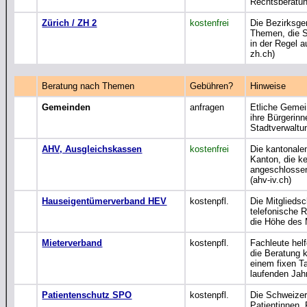
Rechtsberatun
Zürich / ZH 2
kostenfrei
Die Bezirksge
Themen, die S
in der Regel a
zh.ch)
Beratung nach Themen
Gebühren?
Hinweise
Gemeinden
anfragen
Etliche Gemei
ihre Bürgerin
Stadtverwaltu
AHV, Ausgleichskassen
kostenfrei
Die kantonale
Kanton, die k
angeschlossen
(ahv-iv.ch)
Hauseigentümerverband HEV
kostenpfl.
Die Mitglieds
telefonische 
die Höhe des 
Mieterverband
kostenpfl.
Fachleute helf
die Beratung k
einem fixen Ta
laufenden Jah
Patientenschutz SPO
kostenpfl.
Die Schweizer
Patientinnen,