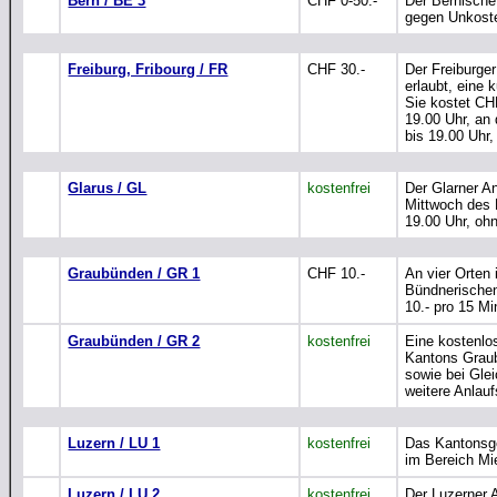
Bern / BE 3
CHF 0-50.-
Der Bernische
gegen Unkoste
Freiburg, Fribourg / FR
CHF 30.-
Der Freiburge
erlaubt, eine 
Sie kostet CH
19.00 Uhr, an
bis 19.00 Uhr,
Glarus / GL
kostenfrei
Der Glarner A
Mittwoch des 
19.00 Uhr, oh
Graubünden / GR 1
CHF 10.-
An vier Orten
Bündnerischen
10.- pro 15 Mi
Graubünden / GR 2
kostenfrei
Eine kostenlo
Kantons Grau
sowie bei Glei
weitere Anlaufs
Luzern / LU 1
kostenfrei
Das Kantonsge
im Bereich Mie
Luzern / LU 2
kostenfrei
Der Luzerner 