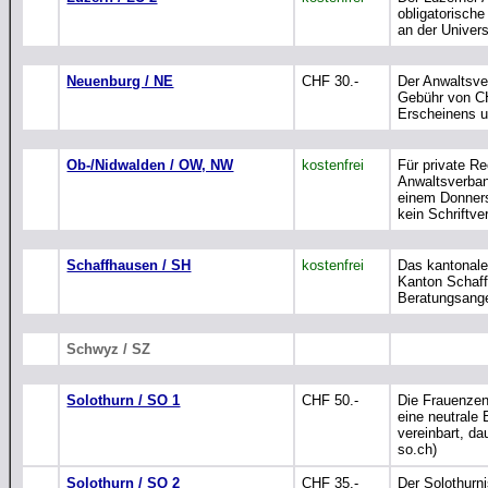
obligatorisch
an der Univers
Neuenburg / NE
CHF 30.-
Der Anwaltsv
Gebühr von CH
Erscheinens u
Ob-/Nidwalden / OW, NW
kostenfrei
Für private Re
Anwaltsverban
einem Donners
kein Schriftve
Schaffhausen / SH
kostenfrei
Das kantonale 
Kanton Schaff
Beratungsange
Schwyz / SZ
Solothurn / SO 1
CHF 50.-
Die Frauenzen
eine neutrale 
vereinbart, da
so.ch)
Solothurn / SO 2
CHF 35.-
Der Solothurn